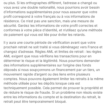
ou plus. Si les orthographes diffèrent, l’adresse a changé ou
vous avez une double nationalité, nous pourrions avoir besoin
d’informations supplémentaires pour nous assurer que votre
profil correspond à votre français ou à vos informations de
résidence. Ce n’est pas une sanction, mais une mesure de
sécurité. Gardez les informations de votre profil correctes et
conformes à votre pièce d’identité, et n’utilisez qu’une méthode
de paiement qui vous est liée pour éviter les retards.
Il y aura une courte période de vérification avant que votre
prochain retrait ne soit traité si vous déménagez vers France et
changez d’adresse. Règles AML et limites de retrait : les règles
AML exigent que nous vérifiions les transactions pour en
déterminer le risque et la légitimité. Nous pourrions demander
des informations supplémentaires sur l’origine des fonds
déposés si nous soupçonnons un financement par un tiers, un
mouvement rapide d’argent ou des liens entre plusieurs
comptes. Nous pouvons également limiter les retraits à la même
méthode utilisée pour les dépôts lorsque cela est
techniquement possible. Cela permet de prouver la propriété et
de réduire le risque de fraude. Si un problème non résolu existe
entre les informations du compte et la destination du retrait, le
retrait peut être temporairement bloqué.