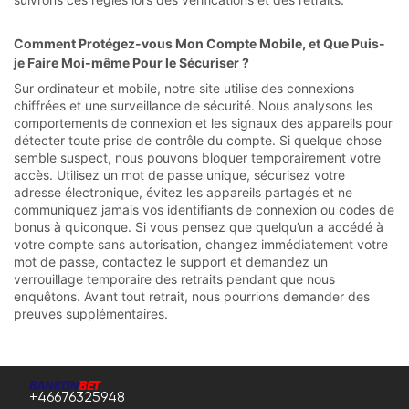
Comment Protégez-vous Mon Compte Mobile, et Que Puis-
je Faire Moi-même Pour le Sécuriser ?
Sur ordinateur et mobile, notre site utilise des connexions
chiffrées et une surveillance de sécurité. Nous analysons les
comportements de connexion et les signaux des appareils pour
détecter toute prise de contrôle du compte. Si quelque chose
semble suspect, nous pouvons bloquer temporairement votre
accès. Utilisez un mot de passe unique, sécurisez votre
adresse électronique, évitez les appareils partagés et ne
communiquez jamais vos identifiants de connexion ou codes de
bonus à quiconque. Si vous pensez que quelqu’un a accédé à
votre compte sans autorisation, changez immédiatement votre
mot de passe, contactez le support et demandez un
verrouillage temporaire des retraits pendant que nous
enquêtons. Avant tout retrait, nous pourrions demander des
preuves supplémentaires.
+46676325948