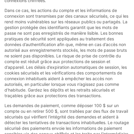
connexions chiffrées.
Dans ce cas, les actions du compte et les informations de
connexion sont transmises par des canaux sécurisés, ce qui les
rend moins vulnérables sur les réseaux publics ou partagés. La
gestion protégée des identifiants garantit que les mots de
passe ne sont pas enregistrés de manière lisible. Les bonnes
pratiques de sécurité sont appliquées au traitement des
données d’authentification afin que, même en cas d’accès non
autorisé aux enregistrements stockés, les mots de passe bruts
ne soient pas disponibles. Le risque de prise de contrôle du
compte est réduit grâce aux protections de session et
d’appareil. Les délais d’expiration automatiques de session, les
cookies sécurisés et les vérifications des comportements de
connexion inhabituels aident à empêcher les accès non
autorisés, en particulier lorsque vous n’agissez pas comme
d’habitude. Gardez les dépôts et les retraits sécurisés et
traçables grâce aux protections des transactions.
Les demandes de paiement, comme déposer 100 $ sur un
compte ou en retirer 500 $, sont traitées par des flux de travail
sécurisés qui vérifient l’intégrité des demandes et aident à
détecter les tentatives de transactions inhabituelles. Le routage
sécurisé des paiements envoie les informations de paiement
sensibles via des canaux chiffrés et les traite par l’intermédiaire