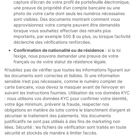
capture d’écran de votre profil de portefeuille électronique,
une preuve de propriété d’un compte bancaire ou une
photo de votre carte dont seuls les numéros nécessaires
sont visibles. Des documents montrant comment vous
approvisionnez votre compte peuvent être demandés
lorsque vous souhaitez effectuer des retraits plus
importants, par exemple 500 $ ou plus, ou lorsque l’activité
déclenche des vérifications renforcées.
Confirmation de nationalité ou de résidence
: si la loi
l’exige, nous pouvons demander une preuve de votre
français ou de votre statut de résidence légale.
N’oubliez pas de vérifier que toutes les informations figurant sur
les documents sont correctes et lisibles. Si une information
sensible n’est pas nécessaire, comme le numéro complet de
carte bancaire, vous devez la masquer avant de l’envoyer en
suivant les instructions fournies. Utilisation de vos données KYC
: nous utilisons vos données KYC pour confirmer votre identité,
votre âge minimum, prévenir la fraude, respecter nos
obligations en matière de lutte contre le blanchiment d’argent et
sécuriser le traitement des paiements. Vos documents
justificatifs ne sont pas utilisés à des fins de marketing non
liées. Sécurité : les fichiers de vérification sont traités en toute
sécurité et stockés de manière à limiter l’accès.